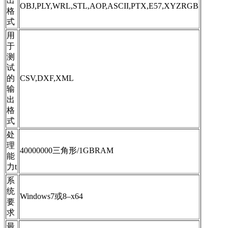
出
OBJ,PLY,WRL,STL,AOP,ASCII,
PTX,E57,XYZRGB
格
式
用
于
测
试
的
CSV,DXF,XML
输
出
格
式
处
理
40000000三角形/1GBRAM
能
力t
系
统
Windows7或8–x64
要
求
最