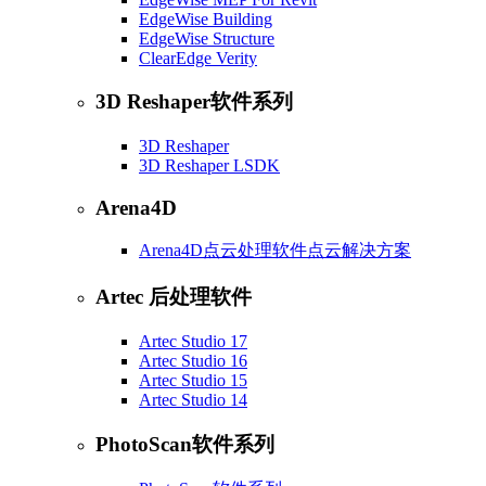
EdgeWise Building
EdgeWise Structure
ClearEdge Verity
3D Reshaper软件系列
3D Reshaper
3D Reshaper LSDK
Arena4D
Arena4D点云处理软件点云解决方案
Artec 后处理软件
Artec Studio 17
Artec Studio 16
Artec Studio 15
Artec Studio 14
PhotoScan软件系列