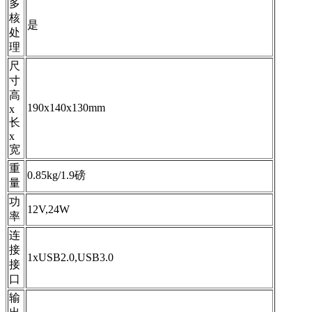
多
核
是
处
理
尺
寸
高
190x140x130mm
x
长
x
宽
重
0.85kg/1.9磅
量
功
12V,24W
率
连
接
1хUSB2.0,USB3.0
接
口
输