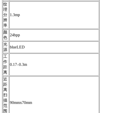
纹
理
分
1.3mp
辨
率
颜
24bpp
色
光
blueLED
源
工
作
0.17–0.3m
距
离
近
距
离
扫
描
90mmx70mm
范
围