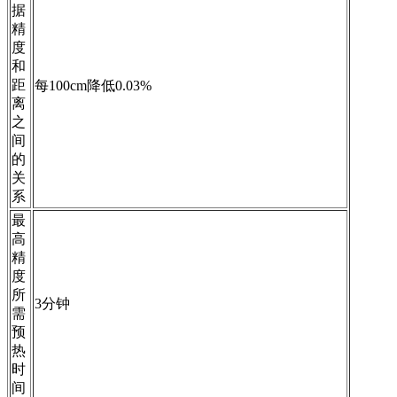
据
精
度
和
距
每100cm降低0.03%
离
之
间
的
关
系
最
高
精
度
所
3分钟
需
预
热
时
间