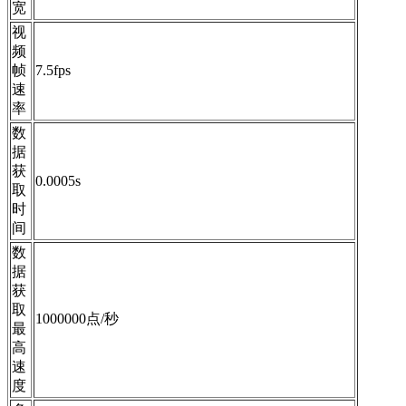
宽
视
频
帧
7.5fps
速
率
数
据
获
0.0005s
取
时
间
数
据
获
取
1000000点/秒
最
高
速
度