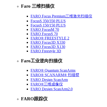
Faro 三维扫描仪
FARO Focus Premium三维激光扫描仪
FocusS 350/350 PLUS
FocusS 150/150 PLUS
FARO FocusM 70
FARO FocusS 70
FARO® FREESTYLE 2
FARO Focus3D X330
FARO Focus3D X130
FARO Freestyle 3D
Faro工业逆向扫描仪
FARO® Quantum ScanArms
FARO® SCANARM® 扫描臂
FARO Design ScanArm
FARO®三维成像仪
FARO Design ScanArm2.0
FARO跟踪仪