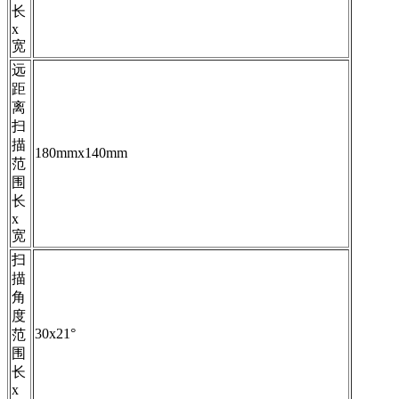
长
x
宽
远
距
离
扫
描
180mmx140mm
范
围
长
x
宽
扫
描
角
度
30x21°
范
围
长
x