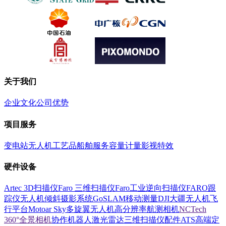
关于我们
企业文化
公司优势
项目服务
变电站
无人机
工艺品
船舶服务
容量计量
影视特效
硬件设备
Artec 3D扫描仪
Faro 三维扫描仪
Faro工业逆向扫描仪
FARO跟
踪仪
无人机倾斜摄影系统
GoSLAM移动测量
DJI大疆无人机飞
行平台
Motoar Sky多旋翼无人机
高分辨率航测相机
NCTech
360°全景相机
协作机器人
激光雷达
三维扫描仪配件
ATS高端定