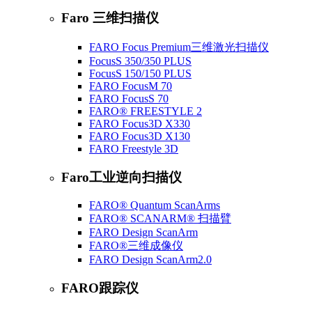
Faro 三维扫描仪
FARO Focus Premium三维激光扫描仪
FocusS 350/350 PLUS
FocusS 150/150 PLUS
FARO FocusM 70
FARO FocusS 70
FARO® FREESTYLE 2
FARO Focus3D X330
FARO Focus3D X130
FARO Freestyle 3D
Faro工业逆向扫描仪
FARO® Quantum ScanArms
FARO® SCANARM® 扫描臂
FARO Design ScanArm
FARO®三维成像仪
FARO Design ScanArm2.0
FARO跟踪仪