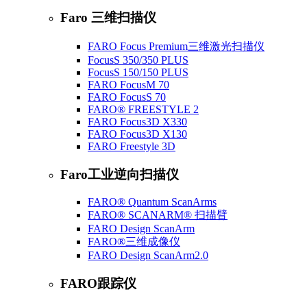
Faro 三维扫描仪
FARO Focus Premium三维激光扫描仪
FocusS 350/350 PLUS
FocusS 150/150 PLUS
FARO FocusM 70
FARO FocusS 70
FARO® FREESTYLE 2
FARO Focus3D X330
FARO Focus3D X130
FARO Freestyle 3D
Faro工业逆向扫描仪
FARO® Quantum ScanArms
FARO® SCANARM® 扫描臂
FARO Design ScanArm
FARO®三维成像仪
FARO Design ScanArm2.0
FARO跟踪仪