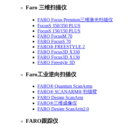
Faro 三维扫描仪
FARO Focus Premium三维激光扫描仪
FocusS 350/350 PLUS
FocusS 150/150 PLUS
FARO FocusM 70
FARO FocusS 70
FARO® FREESTYLE 2
FARO Focus3D X330
FARO Focus3D X130
FARO Freestyle 3D
Faro工业逆向扫描仪
FARO® Quantum ScanArms
FARO® SCANARM® 扫描臂
FARO Design ScanArm
FARO®三维成像仪
FARO Design ScanArm2.0
FARO跟踪仪