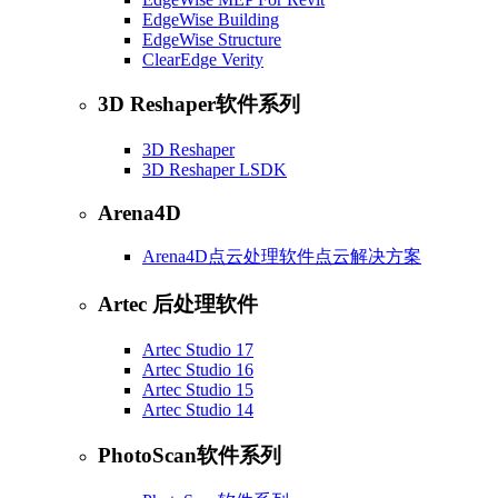
EdgeWise Building
EdgeWise Structure
ClearEdge Verity
3D Reshaper软件系列
3D Reshaper
3D Reshaper LSDK
Arena4D
Arena4D点云处理软件点云解决方案
Artec 后处理软件
Artec Studio 17
Artec Studio 16
Artec Studio 15
Artec Studio 14
PhotoScan软件系列