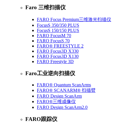
Faro 三维扫描仪
FARO Focus Premium三维激光扫描仪
FocusS 350/350 PLUS
FocusS 150/150 PLUS
FARO FocusM 70
FARO FocusS 70
FARO® FREESTYLE 2
FARO Focus3D X330
FARO Focus3D X130
FARO Freestyle 3D
Faro工业逆向扫描仪
FARO® Quantum ScanArms
FARO® SCANARM® 扫描臂
FARO Design ScanArm
FARO®三维成像仪
FARO Design ScanArm2.0
FARO跟踪仪